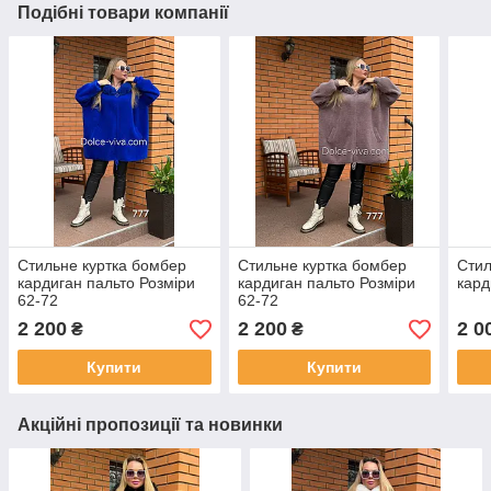
Подібні товари компанії
Стильне куртка бомбер
Стильне куртка бомбер
Стил
кардиган пальто Розміри
кардиган пальто Розміри
кард
62-72
62-72
2 200
2 200
2 0
₴
₴
Купити
Купити
Акційні пропозиції та новинки