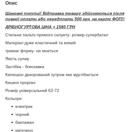
Опис
Шановні покупці! Відправка товару здійснюється після
повної оплати або передплати 500 грн на карту ФОП!!
ДРІБНОГУРТОВА ЦІНА = 1580 ГРН
Стильне пальто прямого силуету- розмір супербатал
Матеріал дуже еластичний та мякий
тримає форму- не мнеться
Якість супер
Застібка - блискавка
Капюшон декорований хутром яке відстібається
Кишені прорізні
Розмір універсальний 62-72
Кольори:
електрик
чорний
баклажан
капучино