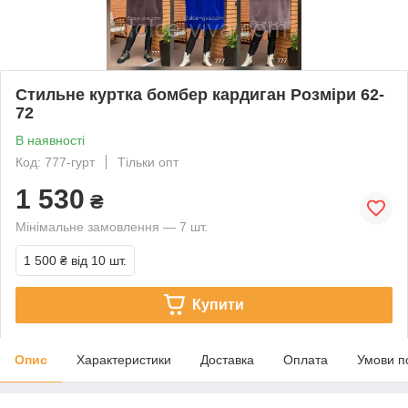
Стильне куртка бомбер кардиган Розміри 62-
72
В наявності
Код: 777-гурт
Тільки опт
1 530
₴
Мінімальне замовлення — 7 шт.
1 500 ₴
від 10 шт.
Купити
Опис
Характеристики
Доставка
Оплата
Умови п