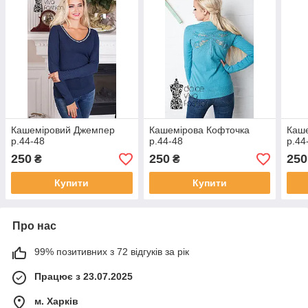
Кашеміровий Джемпер
Кашемірова Кофточка
Каш
р.44-48
р.44-48
р.44
250
250
250
₴
₴
Купити
Купити
Про нас
99% позитивних з 72 відгуків за рік
Працює з 23.07.2025
м. Харків