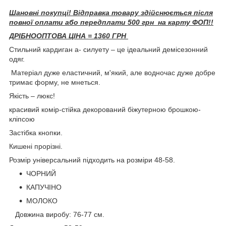
Шановні покупці! Відправка товару здійснюється після
повної оплати або передплати 500 грн на карту ФОП!!
ДРІБНООПТОВА ЦІНА = 1360 ГРН
Стильний кардиган а- силуету – це ідеальний демісезонний
одяг.
Матеріал дуже еластичний, м'який, але водночас дуже добре
тримає форму, не мнеться.
Якість – люкс!
красивий комір-стійка декорований біжутерною брошкою-
кліпсою
Застібка кнопки.
Кишені прорізні.
Розмір універсальний підходить на розміри 48-58.
ЧОРНИЙ
КАПУЧІНО
МОЛОКО
Довжина виробу: 76-77 см.