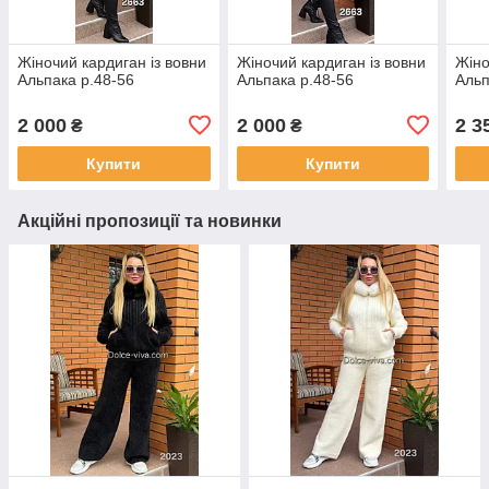
Жіночий кардиган із вовни
Жіночий кардиган із вовни
Жіно
Альпака р.48-56
Альпака р.48-56
Альп
2 000
2 000
2 3
₴
₴
Купити
Купити
Акційні пропозиції та новинки