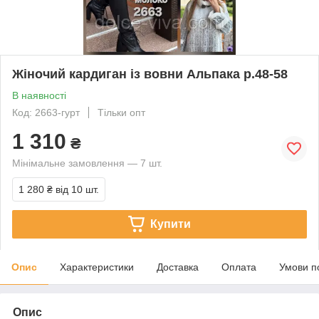
Жіночий кардиган із вовни Альпака р.48-58
В наявності
Код: 2663-гурт
Тільки опт
1 310
₴
Мінімальне замовлення — 7 шт.
1 280 ₴
від 10 шт.
Купити
Опис
Характеристики
Доставка
Оплата
Умови п
Опис