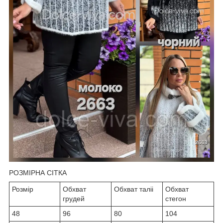
РОЗМІРНА СІТКА
Розмір
Обхват
Обхват таліі
Обхват
грудей
стегон
48
96
80
104