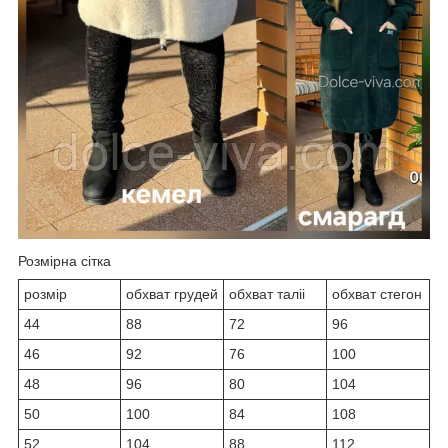
Розмірна сітка
розмір
обхват грудей
обхват таліі
обхват стегон
44
88
72
96
46
92
76
100
48
96
80
104
50
100
84
108
52
104
88
112