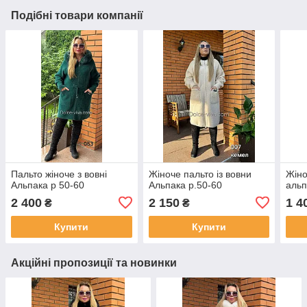
Подібні товари компанії
Пальто жіноче з вовні
Жіноче пальто із вовни
Жіно
Альпака р 50-60
Альпака р.50-60
альп
2 400
2 150
1 4
₴
₴
Купити
Купити
Акційні пропозиції та новинки