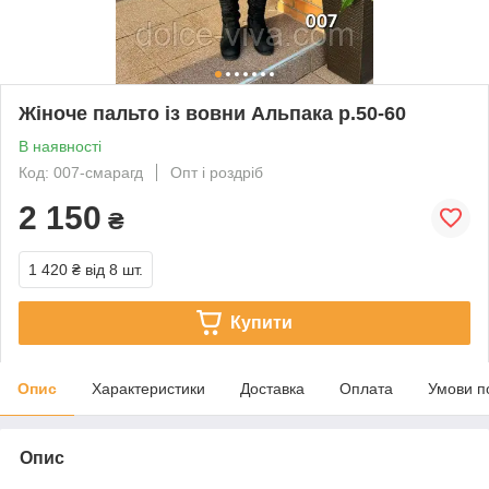
Жіноче пальто із вовни Альпака р.50-60
В наявності
Код: 007-смарагд
Опт і роздріб
2 150
₴
1 420 ₴
від 8 шт.
Купити
Опис
Характеристики
Доставка
Оплата
Умови п
Опис