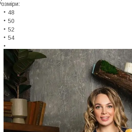
Розміри:
48
50
52
54