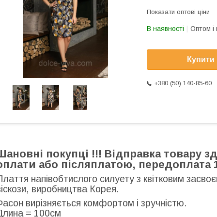
Показати оптові ціни
В наявності
Оптом і 
Купити
+380 (50) 140-85-60
Шановні покупці !!! Відправка товару 
оплати або післяплатою, передоплата 1
Плаття напівобтислого силуету з квітковим засвоє
віскози, виробництва Корея.
Фасон вирізняється комфортом і зручністю.
Длина = 100см