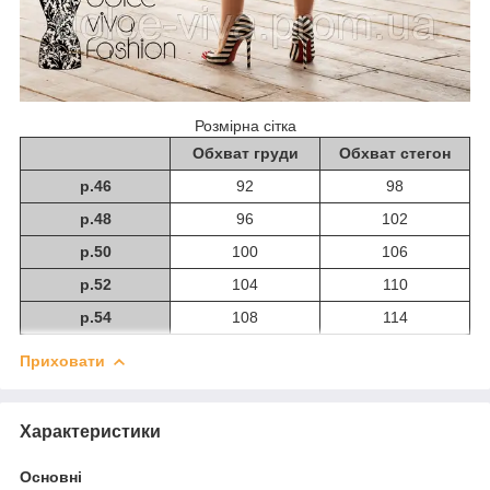
Розмірна сітка
Обхват груди
Обхват стегон
р.46
92
98
р.48
96
102
р.50
100
106
р.52
104
110
р.54
108
114
Приховати
Характеристики
Основні