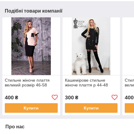
Подібні товари компанії
Стильне жіноче плаття
Кашемірове стильне
Стил
великий розмір 46-58
жіноче плаття р 44-48
вели
400
300
400
₴
₴
Купити
Купити
Про нас