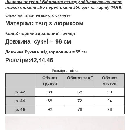
Шановні покупці! Відправка товару здійснюється після
повної оплати або передплати 150 грн на карту ФОП!!
Сукня напівприлягаючого силуету
Матеріал: твід з люриксом
Колір: чорний\кораловий\гірчиця
Довжина сукні = 96 см
Довжина Рукава від горловини = 55 см
Розміри:42,44,46
Розмірна сітка
Обхват
Обхват талії
Обхват
грудей
стегон
р. 42
84
68
90
р. 44
88
72
94
р. 46
92
76
98