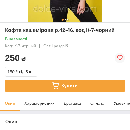
Кофта кашемірова р.42-46. код К-7-чорний
В наявності
Код: К-7-черный
Опт і роздріб
250
₴
150 ₴
від 5 шт.
Купити
Опис
Характеристики
Доставка
Оплата
Умови п
Опис