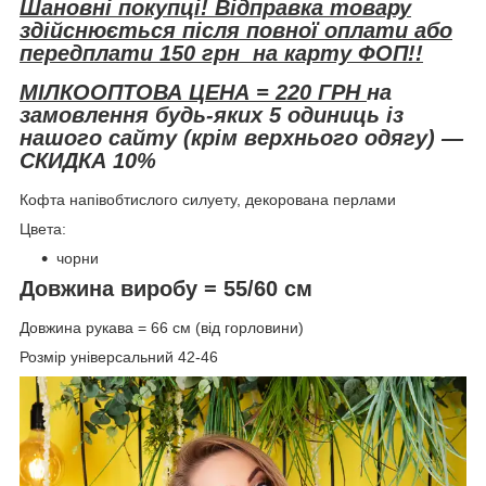
Шановні покупці! Відправка товару
здійснюється після повної оплати або
передплати 150 грн на карту ФОП!!
МІЛКООПТОВА ЦЕНА = 220 ГРН
на
замовлення будь-яких 5 одиниць із
нашого сайту (крім верхнього одягу) —
СКИДКА 10%
Кофта напівобтислого силуету, декорована перлами
Цвета:
чорни
Довжина виробу = 55/60 см
Довжина рукава = 66 см (від горловини)
Розмір універсальний 42-46