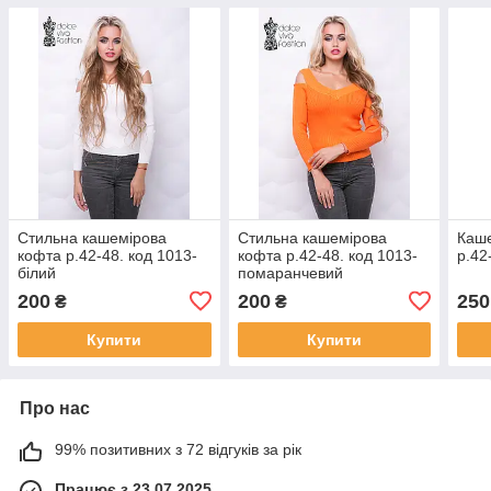
Стильна кашемірова
Стильна кашемірова
Каше
кофта р.42-48. код 1013-
кофта р.42-48. код 1013-
р.42
білий
помаранчевий
200
200
250
₴
₴
Купити
Купити
Про нас
99% позитивних з 72 відгуків за рік
Працює з 23.07.2025