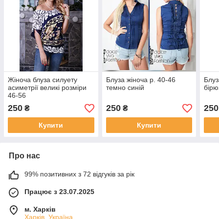
Жіноча блуза силуету
Блуза жіноча р. 40-46
Блуз
асиметрії великі розміри
темно синій
бірю
46-56
250
250
250
₴
₴
Купити
Купити
Про нас
99% позитивних з 72 відгуків за рік
Працює з 23.07.2025
м. Харків
Харків, Україна