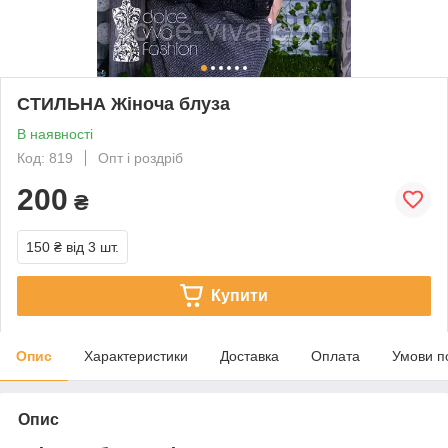
СТИЛЬНА Жіноча блуза
В наявності
Код: 819
Опт і роздріб
200
₴
150 ₴
від 3 шт.
Купити
Опис
Характеристики
Доставка
Оплата
Умови п
Опис