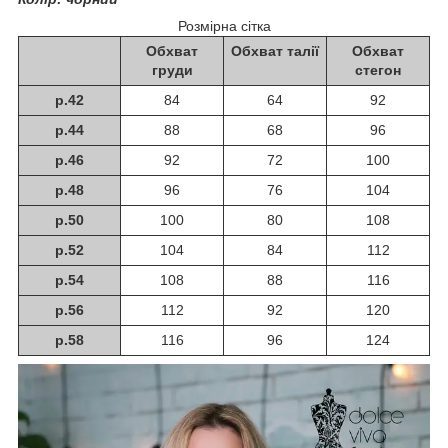
Розмірна сітка
Обхват
Обхват талії
Обхват
груди
стегон
р.42
84
64
92
р.44
88
68
96
р.46
92
72
100
р.48
96
76
104
р.50
100
80
108
р.52
104
84
112
р.54
108
88
116
р.56
112
92
120
р.58
116
96
124