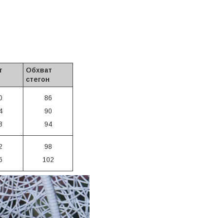
т
Обхват
стегон
0
86
4
90
8
94
2
98
6
102