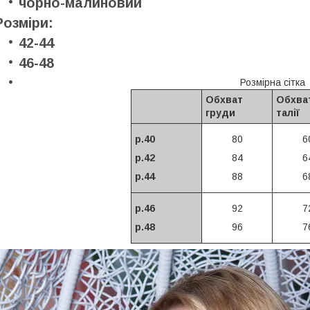
чорно-малиновий
Розміри:
42-44
46-48
Розмірна сітка
Обхват
Обхва
груди
талії
р.40
80
6
р.42
84
6
р.44
88
6
р.46
92
7
р.48
96
7