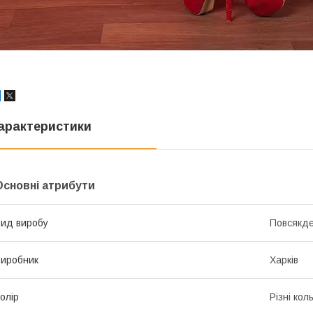
арактеристики
Основні атрибути
ид виробу
Повсякде
иробник
Харків
олір
Різні кол