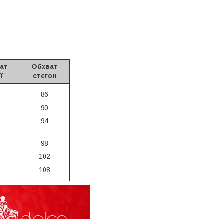
ат
Обхват
ї
стегон
86
90
94
98
102
108