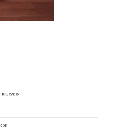
нна сукня
ьори