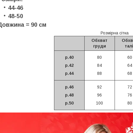
44-46
48-50
Довжина = 90 см
Розмірна сітка
Обхват
Обхв
груди
талі
р.40
80
60
р.42
84
64
р.44
88
68
р.46
92
72
р.48
96
76
р.50
100
80