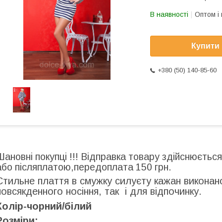
В наявності
Оптом і 
Купити
+380 (50) 140-85-60
Шановні покупці !!! Відправка товару здійснюєтьс
або післяплатою,передоплата 150 грн.
Стильне плаття в смужку силуєту кажан виконано 
повсякденного носіння, так і для відпочинку.
Колір-чорний/білий
Розміри: