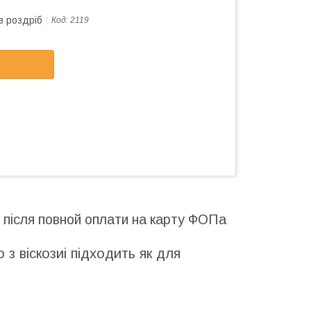
в роздріб
Код:
2119
я після повной оплати на карту ФОПа
з віскозиі підходить як для