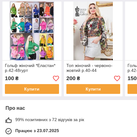
Гольф жіночий *Еластан*
Топ жіночий - червоно-
Голь
р.42-48гурт
жовтий р.40-44
р.42
100
200
150
₴
₴
Купити
Купити
Про нас
99% позитивних з 72 відгуків за рік
Працює з 23.07.2025