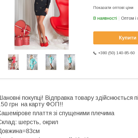
Показати оптові ціни
В наявності
Оптом і 
Купити
+380 (50) 140-85-60
Шановні покупці! Відправка товару здійснюється 
150 грн на карту ФОП!!
Кашемірове плаття зі спущеними плечима
Склад: шерсть, окрил
Довжина=83см