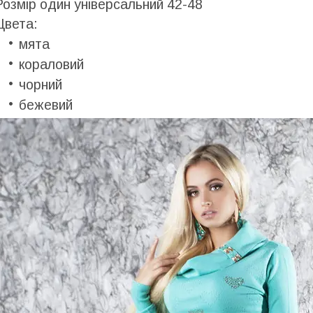
Розмір один універсальний 42-48
Цвета:
мята
кораловий
чорний
бежевий