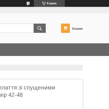
Кошик
Кошик
плаття зі спущеними
ір 42-48